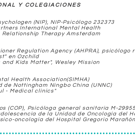
ONAL Y COLEGIACIONES
sychologen (NIP), NIP-Psicólogo 232373
rtners International Mental Health
n Relationship Therapy Amsterdam
itioner Regulation Agency (AHPRA), psicólogo
st" en Ozchild
 and Kids Matter", Wesley Mission
ntal Health Association(SIMHA)
ad de Nottingham Ningbo China (UNNC)
 - Medical clinics"
gos (COP), Psicóloga general sanitaria M-2995
 adolescencia de la Unidad de Oncología del H
Psico-oncología del Hospital Gregorio Marañó