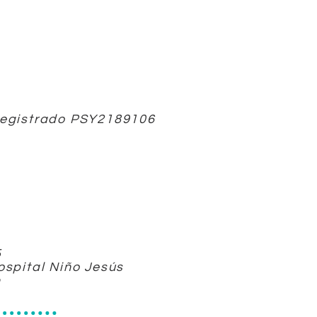
 registrado PSY2189106
5
ospital Niño Jesús
n